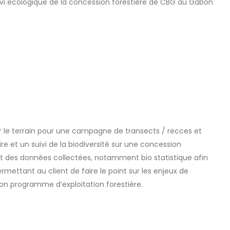
vi écologique de la concession forestière de CBG au Gabon
le terrain pour une campagne de transects / recces et
e et un suivi de la biodiversité sur une concession
nt des données collectées, notamment bio statistique afin
rmettant au client de faire le point sur les enjeux de
n programme d’exploitation forestière.