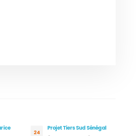
urice
Projet Tiers Sud Sénégal
24
24