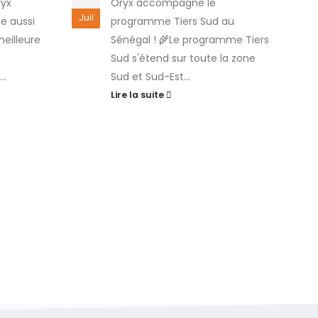
ryx
Oryx accompagne le
Juil
Juil
e aussi
programme Tiers Sud au
meilleure
Sénégal ! 🌾Le programme Tiers
Sud s'étend sur toute la zone
..
Sud et Sud-Est...
Lire la suite