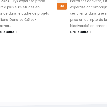
 2023, Oryx expertise prend
Parmi ses activités, O
Juil
rt à plusieurs études en
expertise accompagn
ance dans le cadre de projets
ses clients dans une 
liens. Dans les Côtes-
prise en compte de la
Armor...
biodiversité en amont.
re la suite
Lire la suite